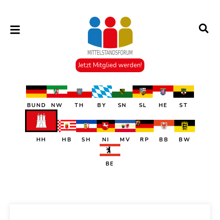
Jetzt Mitglied werden!
BUND
NW
TH
BY
SN
SL
HE
ST
HH
HB
SH
NI
MV
RP
BB
BW
BE