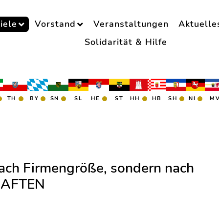
iele
Vorstand
Veranstaltungen
Aktuelle
Solidarität & Hilfe
TH
BY
SN
SL
HE
ST
HH
HB
SH
NI
M
 nach Firmengröße, sondern nach
HAFTEN