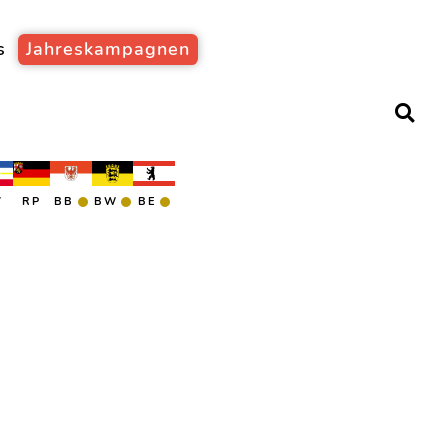
s
Jahreskampagnen
V
RP
BB
BW
BE