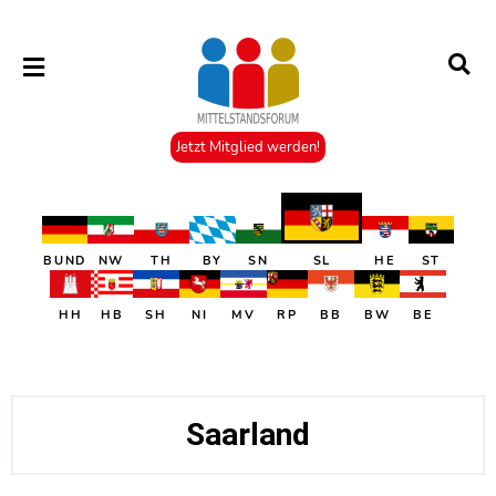
Jetzt Mitglied werden!
BUND
NW
TH
BY
SN
SL
HE
ST
HH
HB
SH
NI
MV
RP
BB
BW
BE
Saarland